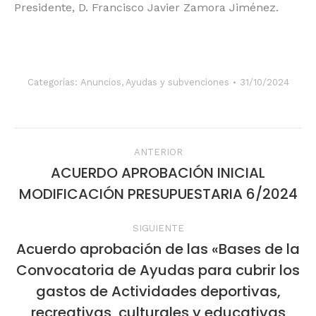
Presidente, D. Francisco Javier Zamora Jiménez.
Categorías:
Anuncios
,
Ayudas y subvenciones
31/10/2024
Navegación
ANTERIOR
entre
ACUERDO APROBACIÓN INICIAL
Publicación
MODIFICACIÓN PRESUPUESTARIA 6/2024
publicaciones
anterior:
SIGUIENTE
Acuerdo aprobación de las «Bases de la
Convocatoria de Ayudas para cubrir los
gastos de Actividades deportivas,
Publicación
siguiente:
recreativas, culturales y educativas