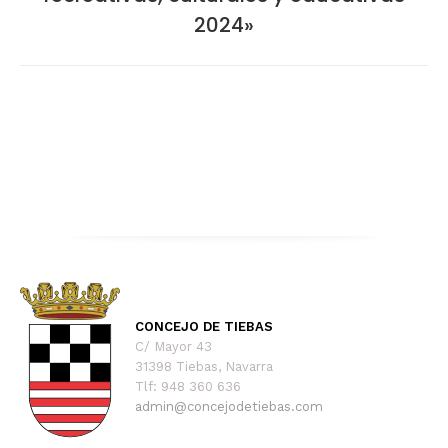
2024»
CONCEJO DE TIEBAS
C/ Mayor 43
31398 Tiebas, Navarra
Tlf: 948 360 636
admin@concejodetiebas.com