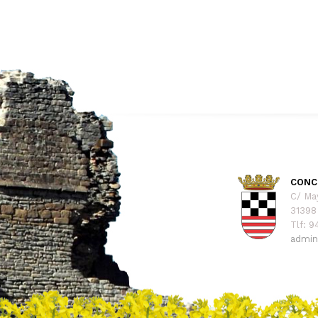
CONC
C/ Ma
31398 
Tlf: 
admin