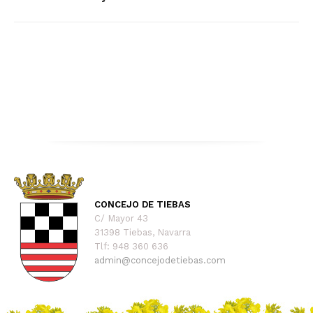
CONCEJO DE TIEBAS
C/ Mayor 43
31398 Tiebas, Navarra
Tlf: 948 360 636
admin@concejodetiebas.com