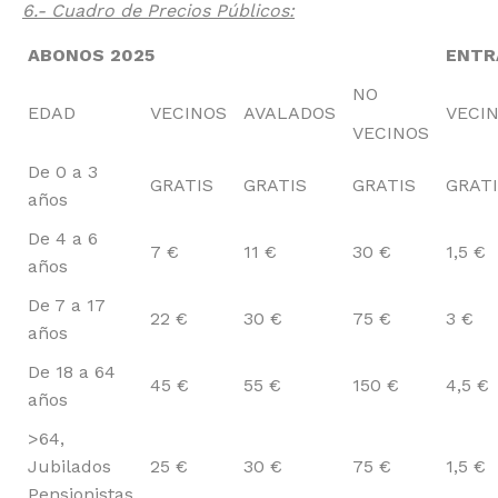
6.- Cuadro de Precios Públicos:
ABONOS 2025
ENTR
NO
EDAD
VECINOS
AVALADOS
VECI
VECINOS
De 0 a 3
GRATIS
GRATIS
GRATIS
GRAT
años
De 4 a 6
7 €
11 €
30 €
1,5 €
años
De 7 a 17
22 €
30 €
75 €
3 €
años
De 18 a 64
45 €
55 €
150 €
4,5 €
años
>64,
Jubilados
25 €
30 €
75 €
1,5 €
Pensionistas