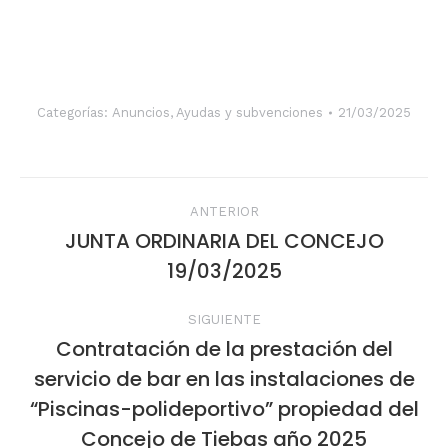
Categorías:
Anuncios
,
Ayudas y subvenciones
21/03/2025
Navegación
ANTERIOR
entre
JUNTA ORDINARIA DEL CONCEJO
Publicación
19/03/2025
publicaciones
anterior:
SIGUIENTE
Contratación de la prestación del
servicio de bar en las instalaciones de
Publicación
“Piscinas-polideportivo” propiedad del
siguiente:
Concejo de Tiebas año 2025