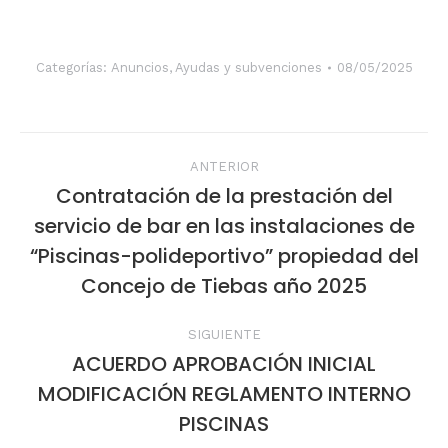
Categorías:
Anuncios
,
Ayudas y subvenciones
08/05/2025
Navegación
ANTERIOR
entre
Contratación de la prestación del
servicio de bar en las instalaciones de
publicaciones
Publicación
“Piscinas-polideportivo” propiedad del
anterior:
Concejo de Tiebas año 2025
SIGUIENTE
ACUERDO APROBACIÓN INICIAL
MODIFICACIÓN REGLAMENTO INTERNO
Publicación
siguiente:
PISCINAS