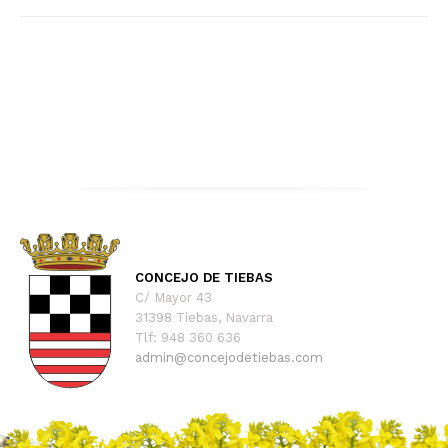
CONCEJO DE TIEBAS
C/ Mayor 43
31398 Tiebas, Navarra
Tlf: 948 360 636
admin@concejodetiebas.com