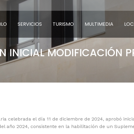
BLO
SERVICIOS
TURISMO
MULTIMEDIA
LOC
 INICIAL MODIFICACIÓN P
ria celebrada el día 11 de diciembre de 2024, aprobó inic
 año 2024, consistente en la habilitación de un Suplemen