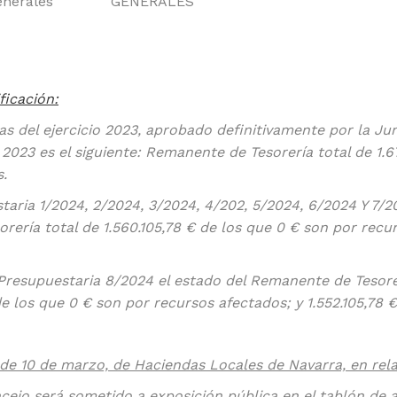
enerales
GENERALES
ficación:
tas del ejercicio 2023, aprobado definitivamente por la Ju
2023 es el siguiente: Remanente de Tesorería total de 1.6
s.
taria 1/2024, 2/2024, 3/2024, 4/202, 5/2024, 6/2024 Y 7/2
orería total de 1.560.105,78 € de los que 0 € son por recu
Presupuestaria 8/2024 el estado del Remanente de Tesorerí
e los que 0 € son por recursos afectados; y 1.552.105,78 
, de 10 de marzo, de Haciendas Locales de Navarra, en rel
ncejo será sometido a exposición pública en el tablón de