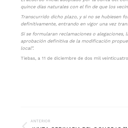
quince días naturales con el fin de que los vec
Transcurrido dicho plazo, y si no se hubiesen f
definitivamente, entrando en vigor una vez tran
Si se formularan reclamaciones o alegaciones, l
aprobación definitiva de la modificación propues
local”.
Tiebas, a 11 de diciembre de dos mil veinticuatr
Navegación
entre
ANTERIOR