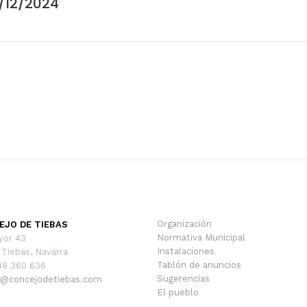
/12/2024
Publicación
siguiente:
Organización
EJO DE TIEBAS
Normativa Municipal
yor 43
Instalaciones
Tiebas, Navarra
Tablón de anuncios
948 360 636
Sugerencias
@concejodetiebas.com
El pueblo