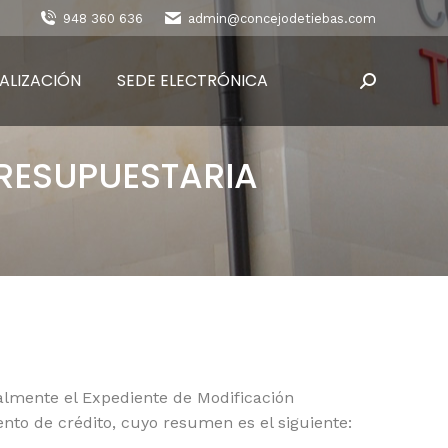
948 360 636
admin@concejodetiebas.com
ALIZACIÓN
SEDE ELECTRÓNICA
Buscar:
RESUPUESTARIA
ialmente el Expediente de Modificación
to de crédito, cuyo resumen es el siguiente: