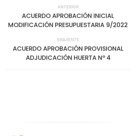
Navegación
ANTERIOR
entre
ACUERDO APROBACIÓN INICIAL
Publicación
MODIFICACIÓN PRESUPUESTARIA 9/2022
publicaciones
anterior:
SIGUIENTE
ACUERDO APROBACIÓN PROVISIONAL
Publicación
ADJUDICACIÓN HUERTA Nº 4
siguiente: